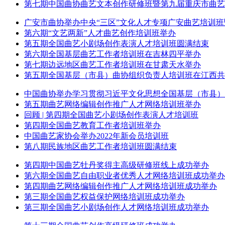
第七期中国曲协曲艺文本创作研修班暨第九届重庆市曲艺
广安市曲协举办中央“三区”文化人才专项广安曲艺培训
第六期“文艺两新”人才曲艺创作培训班举办
第五期全国曲艺小剧场创作表演人才培训班圆满结束
第六期全国基层曲艺工作者培训班在吉林四平举办
第七期边远地区曲艺工作者培训班在甘肃天水举办
第五期全国基层（市县）曲协组织负责人培训班在江西共
中国曲协举办学习贯彻习近平文化思想全国基层（市县）
第五期曲艺网络编辑创作推广人才网络培训班举办
回顾 | 第四期全国曲艺小剧场创作表演人才培训班
第四期全国曲艺教育工作者培训班举办
中国曲艺家协会举办2022年新会员培训班
第八期民族地区曲艺工作者培训班圆满结束
第四期中国曲艺牡丹奖得主高级研修班线上成功举办
第六期全国曲艺自由职业者优秀人才网络培训班成功举办
第四期曲艺网络编辑创作推广人才网络培训班成功举办
第三期全国曲艺权益保护网络培训班成功举办
第三期全国曲艺小剧场创作人才网络培训班成功举办