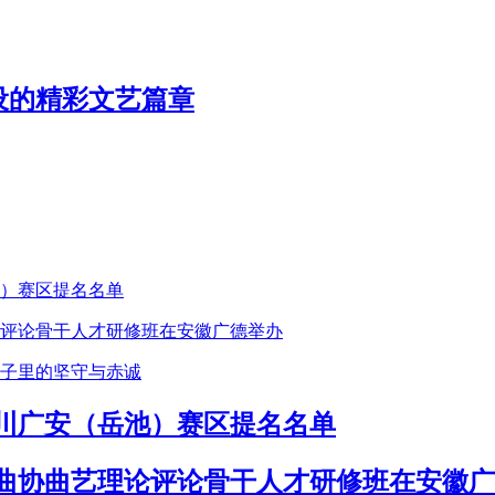
设的精彩文艺篇章
川广安（岳池）赛区提名名单
曲协曲艺理论评论骨干人才研修班在安徽广