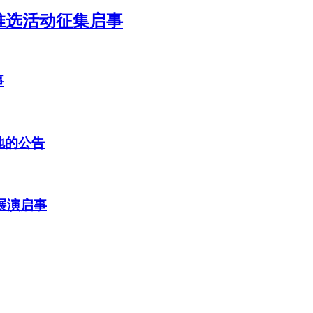
推选活动征集启事
事
地的公告
展演启事