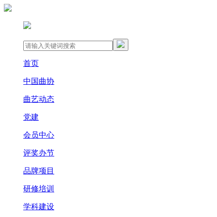
首页
中国曲协
曲艺动态
党建
会员中心
评奖办节
品牌项目
研修培训
学科建设